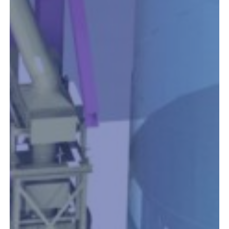
Erweiterung
der
Fördertechnik
für
SZ
AG
Plattling