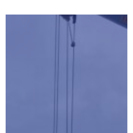
REEL
India:
Spezieller
Schneckenwärmetauscher
für
Alu-
Produktion