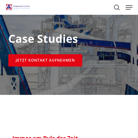
Skip
Men
to
search
main
content
Case Studies
JETZT KONTAKT AUFNEHMEN
Immer am Puls der Zeit