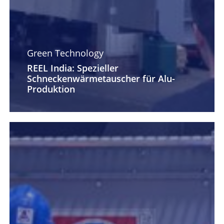
Green Technology
REEL India: Spezieller
Schneckenwärmetauscher für Alu-
Produktion
Neues
von
SWISS
KRONO:
Green-
Energy-
Projekt
geht