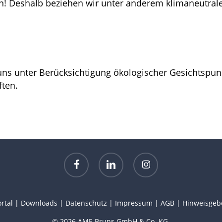
n! Deshalb beziehen wir unter anderem klimaneutral
ns unter Berücksichtigung ökologischer Gesichtspunk
ften.
facebook
linkedin
instagram
rtal
|
Downloads
|
Datenschutz
|
Impressum
|
AGB
|
Hinweisgeb
© 2026 AMF-Bruns GmbH & Co. KG.