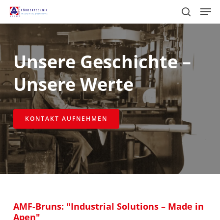
Skip
Men
to
search
main
content
Unsere Geschichte –
Unsere Werte
KONTAKT AUFNEHMEN
AMF-Bruns: "Industrial Solutions – Made in
Apen"