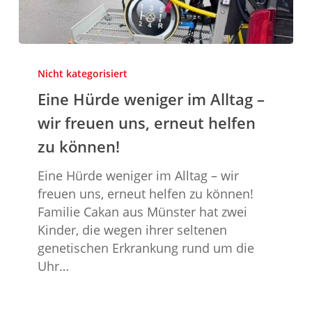
Eine
Hürde
Nicht kategorisiert
weniger
Eine Hürde weniger im Alltag –
im
wir freuen uns, erneut helfen
Alltag
–
zu können!
wir
Eine Hürde weniger im Alltag – wir
freuen
freuen uns, erneut helfen zu können!
uns,
Familie Cakan aus Münster hat zwei
erneut
Kinder, die wegen ihrer seltenen
helfen
genetischen Erkrankung rund um die
zu
Uhr…
können!