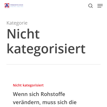
Skip
Men
to
search
main
content
Kategorie
Nicht
kategorisiert
Wenn
sich
Nicht kategorisiert
Rohstoffe
Wenn sich Rohstoffe
verändern,
verändern, muss sich die
muss