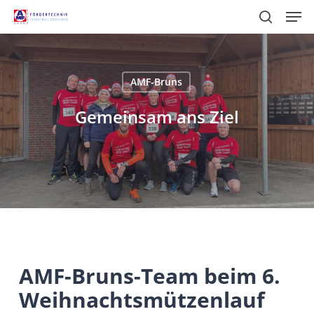
Skip
Men
to
search
main
content
AMF-Bruns
Gemeinsam ans Ziel
AMF-Bruns-Team beim 6.
Weihnachtsmützenlauf